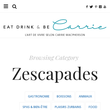
Bouffe
Sport
L'ART DE VIVRE SELON CARRIE MACPHERSON
Mode
Décor
Browsing Category
Boissons
Zescapades
Destinations
Relaxation
GASTRONOMIE
BOISSONS
ANIMAUX
Inspiration
SPAS & BIEN-ÊTRE
PLAISIRS ZURBAINS
FOOD