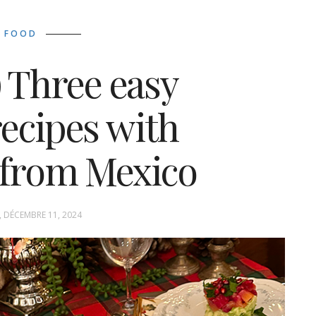
FOOD
) Three easy
recipes with
 from Mexico
, DÉCEMBRE 11, 2024