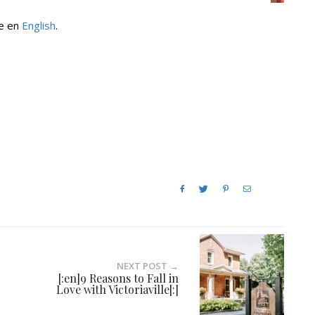
le en
English
.
NEXT POST →
[:en]9 Reasons to Fall in
Love with Victoriaville[:]