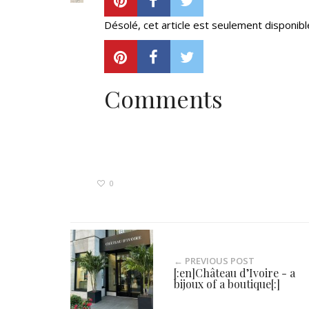
Désolé, cet article est seulement disponib
Comments
0
← PREVIOUS POST
[:en]Château d’Ivoire - a
bijoux of a boutique[:]