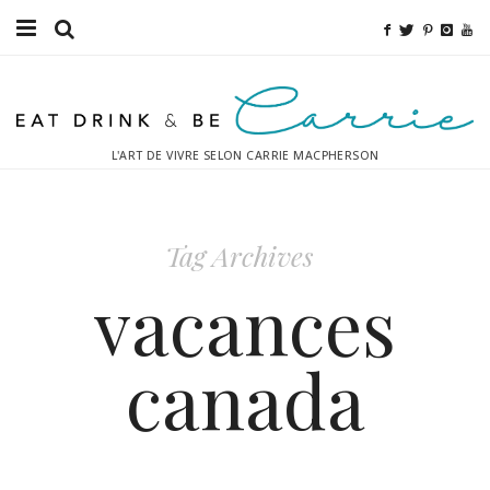
Bouffe
Sport
L'ART DE VIVRE SELON CARRIE MACPHERSON
Mode
Décor
Tag Archives
Boissons
vacances
Destinations
canada
Relaxation
Inspiration