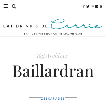
Bouffe
Sport
L'ART DE VIVRE SELON CARRIE MACPHERSON
Mode
Décor
Tag Archives
Boissons
Baillardran
Destinations
Relaxation
Inspiration
ZESCAPADES