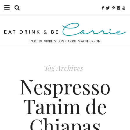
Bouffe
Sport
L'ART DE VIVRE SELON CARRIE MACPHERSON
Mode
Décor
Tag Archives
Boissons
Nespresso
Destinations
Tanim de
Relaxation
Chiapas
Inspiration