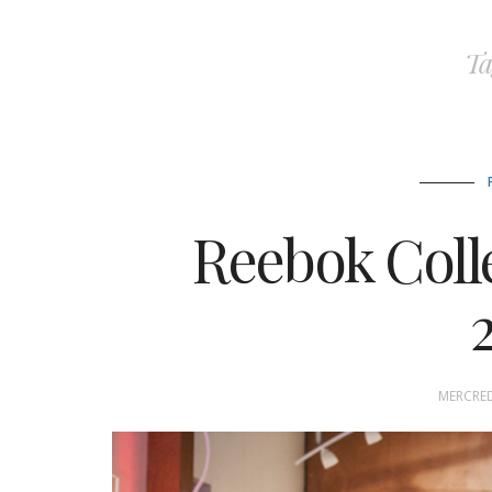
Ta
Reebok Col
MERCREDI