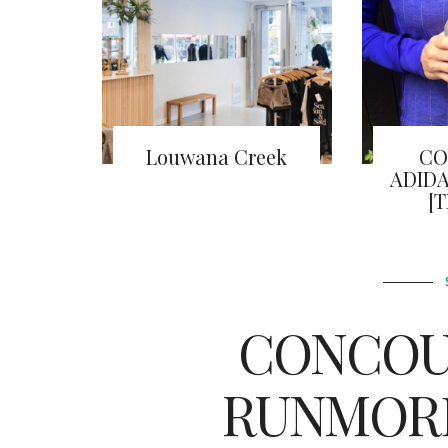
Louwana Creek
CO
ADID
[
CONCOUR
RUNMORE