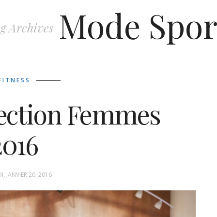
Mode Spor
g Archives
FITNESS
lection Femmes
2016
, JANVIER 20, 2016